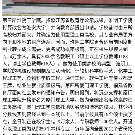
第三所淮阴工学院。按照江苏省教育厅公示成果，淮阴工学院
打算改名为淮安大学，并向教育部提出申请。学校昔时由三所
高校归并而来，并确定为使用型理工类高校，其专业布局更方
向于和本地的财产连系。因而，淮阴工学院更合适当前国度制
制业转型成长需要，更名成功概率极高。正在校生规模达到
2。4万余人，具有2000余名教职工（硕士以上学位教师1188
人，博士学位教师616人）。做为使用类高校的典型，淮阴工
学院的机械设想制制及其从动化、计较机科学取手艺、化学工
程取工艺、食物科学取工程、通信工程、软件工程等专业都是
王牌，结业生就业质量极高。第四所厦门理工学院。福建省教
育厅面向社会发布的通知布告，明白提到，将沉点支撑将厦门
理工学院升格更名为厦门理工大学。做为全国出名度较高的理
工类高校，厦门理工学院依托地舆劣势和漂亮的校园，其登科
分数线实则曾经达到一本线以上，当前学校具有19个硕士授予
点，全日制正在校学生1。9万余人，专职教师1200余人。开设
有以理工类为从的59个本科专业，每年面向全国20余个省份招