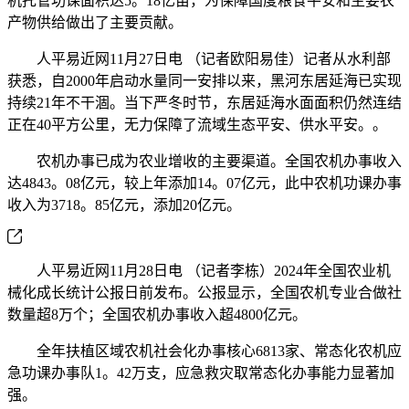
机托管功课面积达5。18亿亩，为保障国度粮食平安和主要农
产物供给做出了主要贡献。
人平易近网11月27日电 （记者欧阳易佳）记者从水利部
获悉，自2000年启动水量同一安排以来，黑河东居延海已实现
持续21年不干涸。当下严冬时节，东居延海水面面积仍然连结
正在40平方公里，无力保障了流域生态平安、供水平安。。
农机办事已成为农业增收的主要渠道。全国农机办事收入
达4843。08亿元，较上年添加14。07亿元，此中农机功课办事
收入为3718。85亿元，添加20亿元。
人平易近网11月28日电 （记者李栋）2024年全国农业机
械化成长统计公报日前发布。公报显示，全国农机专业合做社
数量超8万个；全国农机办事收入超4800亿元。
全年扶植区域农机社会化办事核心6813家、常态化农机应
急功课办事队1。42万支，应急救灾取常态化办事能力显著加
强。