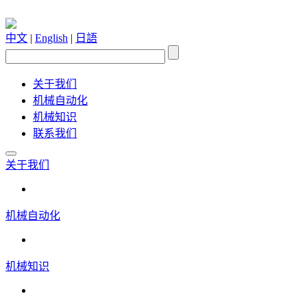
中文
|
English
|
日語
关于我们
机械自动化
机械知识
联系我们
关于我们
机械自动化
机械知识