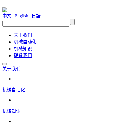
中文
|
English
|
日語
关于我们
机械自动化
机械知识
联系我们
关于我们
机械自动化
机械知识