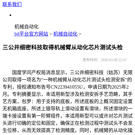
联系我们
机械自动化
bjl平台官方网站
>
机械自动化
>
三公井细密科技取得机械臂从动化芯片测试头检
发布时间：2026-03-08 22:47
国度学问产权局消息显示，三公井细密科技（姑苏）无限
公司取得一项名为“一种机械臂从动化芯片测试头检测安拆”的
专利，授权通知布告号CN223941055U，申请日期为2025年2
月。专利摘要显示，本适用新型涉及检测安拆手艺范畴，其手
艺方案，包罗：用于支持的底板，所述底板的上概况固定设置
无机箱底座，所述上银导轨上滑动设置有滑块，所述滑块的一
端卡接设置有第一阶臂组件，本适用新型可以或许对芯片测试
头进行切确的定位和固定，确保正在检测过程中测试头不会发
生位移，从而无效提高了检测精度。同时，机械臂的从动化操