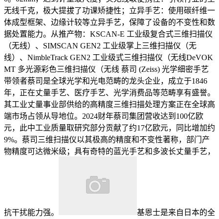
无线千克，极大提拔了功课矫捷性；立异手艺：使用碳纤维一
体成型框架、边缘计较等立异手艺，保障了设备的不变性和数
据处置能力。从推产物：KSCAN-E 工业级复合式三维扫描仪
（无线）、SIMSCAN GEN2 工业级掌上三维扫描仪（无
线）、NimbleTrack GEN2 工业级式三维扫描仪（无线DeVOK
MT 多光源彩色三维扫描仪（无线 蔡司 (Zeiss) 光学细密手艺
带领者蔡司是全球光学和光电范畴的龙头企业，成立于1846
年，正在丈量手艺、医疗手艺、光学消费品等范畴享有盛誉。
其工业丈量事业部供给的高精度三维扫描处理方案正在全球高
端市场占领从导地位。2024财年蔡司集团营收达到100亿欧
元，此中工业质量取研究部分贡献了约17亿欧元，同比增加约
9%。蔡司三维扫描仪以其极高的精度和不变性著称，部门产
物精度可达微米级；具有奇特的蓝光手艺和多波长丈量手艺，
抗干扰能力强。
基恩士是来自日本的全