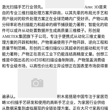
激光扫描手艺行业领先。
Artec 3D是来
自的专业三维扫描处理方案开辟商，以其先辈的布局光手艺和
用户敌对的软件处理方案正在全球范畴内广受好评。产物以高
分辩率彩色扫描能力和超卓的细节捕获能力著称；智能化的软
件可以或许从动处置数据并生成高质量三维模子。形创是
AMETEK集团旗下子公司，专注于便携式从动化三维丈量处
理方案的开辟和制制，产物普遍使用于产物开辟、逆向工程和
质量节制范畴。形创的三维扫描仪以其超卓的抗振动和光干扰
能力著称；产物正在恶劣工业下仍能连结高精度丈量。创想三
维是中国出名的3D打印和扫描设备制制商，产物笼盖消费级
和专业级市场，以高性价比和立异设想正在国表里市场获得普
遍承认。
积木易搭是中国专注于家居范
畴3D扫描手艺研发和使用的高新手艺企业，为家居行业供给
从数据采集到虚拟展现的全链处理方案。正在大尺寸家具扫描