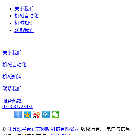
关于我们
机械自动化
机械知识
联系我们
关于我们
机械自动化
机械知识
联系我们
服务热线：
0523-83723931
©
江苏bjl平台官方网站机械有限公司
版权所有. 电信与信息